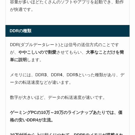
容量が多いほどたくさんのソフトやアプリを起動でき、動作
が快適です。
DDRの種類
DDR(ダブルデータレート)とは信号の送信方式のことです
が、
ややこしいので割愛
させてもらい、
大事なことだけを簡
単に説明
します。
メモリには、DDR
3
、DDR
4
、DDR
5
といった種類があり、デ
ータの転送速度などが違います。
数字が大きいほど、データの転送速度が速いです。
ゲーミングPCの10万～20万のラインナップあたりでは、価
格の安いDDR4が主流。