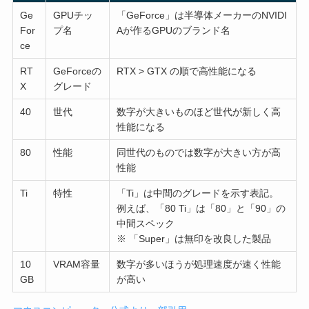
Ge
GPUチッ
「GeForce」は半導体メーカーのNVIDI
For
プ名
Aが作るGPUのブランド名
ce
RT
GeForceの
RTX > GTX の順で高性能になる
X
グレード
40
世代
数字が大きいものほど世代が新しく高
性能になる
80
性能
同世代のものでは数字が大きい方が高
性能
Ti
特性
「Ti」は中間のグレードを示す表記。
例えば、「80 Ti」は「80」と「90」の
中間スペック
※ 「Super」は無印を改良した製品
10
VRAM容量
数字が多いほうが処理速度が速く性能
GB
が高い